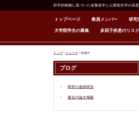
科学的根拠に基づいた栄養疫学と公衆衛生学の高度
トップページ
教員メンバー
研究
大学院学生の募集
多因子疾患のリス
トップ
›
ニュース
›
作成中
ブログ
研究の進捗状況
最近の論文掲載