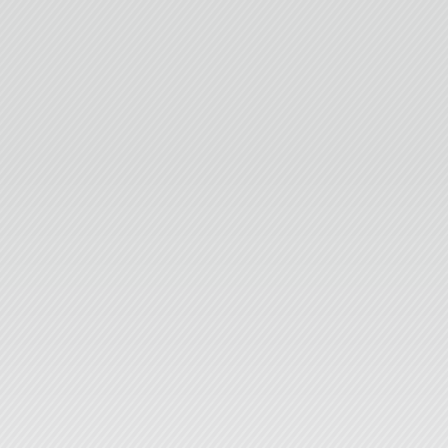
2025年3月7日
北
大会にて、
した。
2025年3月1日
鋤
フサイエン
てポスター
優秀ポスタ
2025年2月27日
金沢