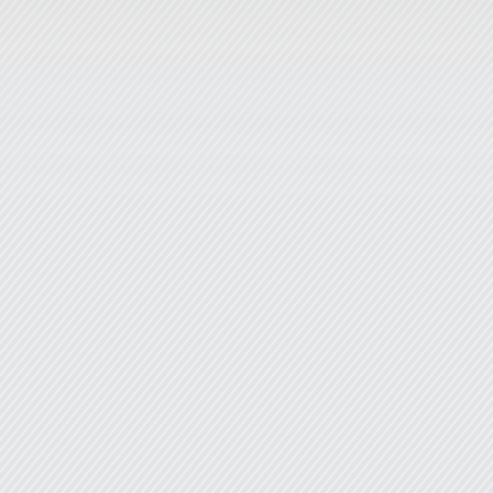
然テクセン
講演しまし
2025年2月13日
卒論
2025年2月4日
生
レーニング
行いました
2025年1月16日
Co
究を紹介し