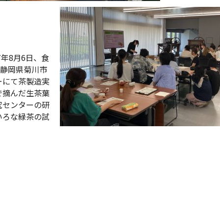
7年8月6日、食
、静岡県菊川市
ーにて茶製造実
で摘んだ生茶葉
究センターの研
いろな緑茶の試