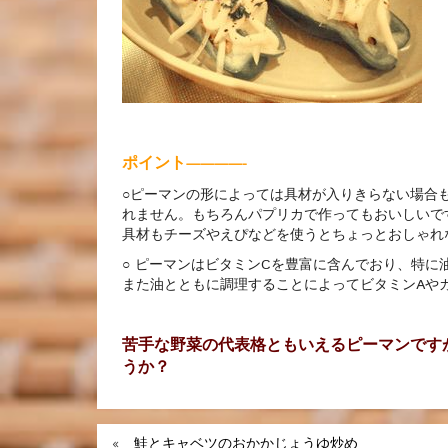
ポイント
————-
○ピーマンの形によっては具材が入りきらない場合
れません。もちろんパプリカで作ってもおいしいです
具材もチーズやえぴなどを使うとちょっとおしゃれ
○ ピーマンはビタミンCを豊富に含んでおり、特に
また油とともに調理することによってビタミンAや
苦手な野菜の代表格ともいえるピーマンです
うか？
«
鮭とキャベツのおかかじょうゆ炒め