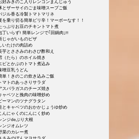
お好みきのこ入りレンコンまんじゅう
豚とザーサイのごま味噌スープご飯
バジル香る冷製トマトマリネ
夏を乗り切る簡単ピリ辛！マーボーなす！！
たっぷりお豆のチキントマト煮
包丁いらず! 簡単レンジで｢回鍋肉｣!!
新じゃがいものピザ
しいたけの肉詰め
長芋とささみのわさび酢和え
鱈（たら）のホイル焼き
エビとかぶのトマト煮込み
味噌豆乳うどん
簡単！きのこの炊き込みご飯
トマトのあっさりサラダ
アスパラガスのチーズ焼き
キャベツと挽肉の味噌炒め
ピーマンのツナグラタン
鮭とキャベツのおかかじょうゆ炒め
こんにゃくのにんにく炒め
レンジdeぶり大根
レンジオムレツ
野菜のカレー煮
ささみのぽんマヨサラダ