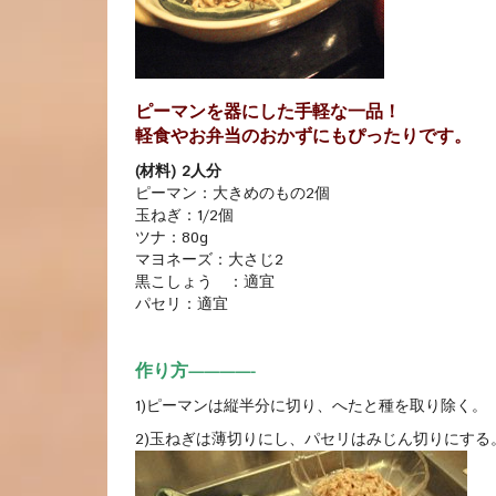
ピーマンを器にした手軽な一品！
軽食やお弁当のおかずにもぴったりです。
(材料) 2人分
ピーマン：大きめのもの2個
玉ねぎ：1/2個
ツナ：80g
マヨネーズ：大さじ2
黒こしょう ：適宜
パセリ：適宜
作り方
————-
1)ピーマンは縦半分に切り、へたと種を取り除く。
2)玉ねぎは薄切りにし、パセリはみじん切りにす