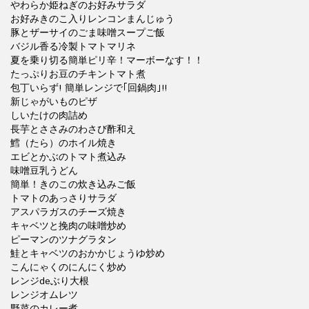
やわらか姫ねぎのお好みサラダ
お好みきのこ入りレンコンまんじゅう
豚とザーサイのごま味噌スープご飯
バジル香る冷製トマトマリネ
夏を乗り切る簡単ピリ辛！マーボーなす！！
たっぷりお豆のチキントマト煮
包丁いらず! 簡単レンジで｢回鍋肉｣!!
新じゃがいものピザ
しいたけの肉詰め
長芋とささみのわさび酢和え
鱈（たら）のホイル焼き
エビとかぶのトマト煮込み
味噌豆乳うどん
簡単！きのこの炊き込みご飯
トマトのあっさりサラダ
アスパラガスのチーズ焼き
キャベツと挽肉の味噌炒め
ピーマンのツナグラタン
鮭とキャベツのおかかじょうゆ炒め
こんにゃくのにんにく炒め
レンジdeぶり大根
レンジオムレツ
野菜のカレー煮