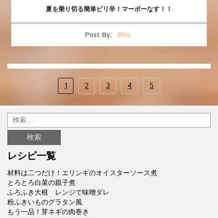
夏を乗り切る簡単ピリ辛！マーボーなす！！
Post By:
dfns
1
2
3
4
5
レシピ一覧
材料は二つだけ！エリンギのオイスターソース煮
とろとろ白菜の親子煮
ふろふき大根 レンジで味噌ダレ
粉ふきいものグラタン風
もう一品！芽ネギの肉巻き