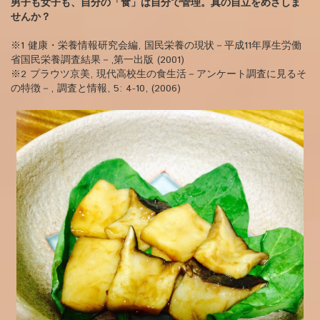
男子も女子も、自分の「食」は自分で管理。真の自立をめざしま
せんか？
※1 健康・栄養情報研究会編, 国民栄養の現状－平成11年厚生労働
省国民栄養調査結果－,第一出版 (2001)
※2 プラウツ京美, 現代高校生の食生活－アンケート調査に見るそ
の特徴－, 調査と情報, 5: 4-10, (2006)