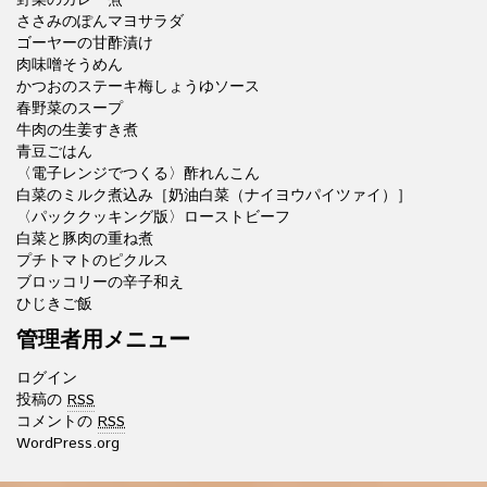
ささみのぽんマヨサラダ
ゴーヤーの甘酢漬け
肉味噌そうめん
かつおのステーキ梅しょうゆソース
春野菜のスープ
牛肉の生姜すき煮
青豆ごはん
〈電子レンジでつくる〉酢れんこん
白菜のミルク煮込み［奶油白菜（ナイヨウパイツァイ）］
〈パッククッキング版〉ローストビーフ
白菜と豚肉の重ね煮
プチトマトのピクルス
ブロッコリーの辛子和え
ひじきご飯
管理者用メニュー
ログイン
投稿の
RSS
コメントの
RSS
WordPress.org